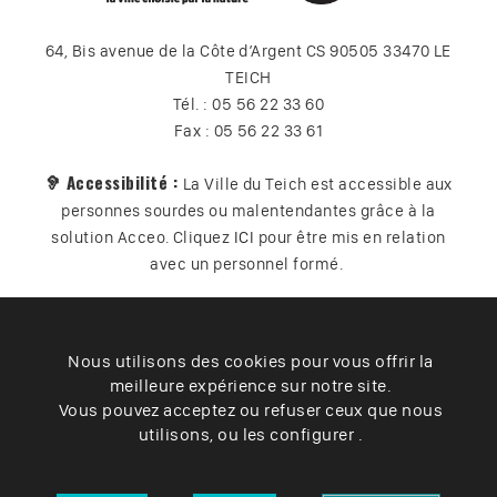
64, Bis avenue de la Côte d’Argent CS 90505 33470 LE
TEICH
Tél. : 05 56 22 33 60
Fax : 05 56 22 33 61
🦻 Accessibilité :
La Ville du Teich est accessible aux
personnes sourdes ou malentendantes grâce à la
solution Acceo. Cliquez
ICI
pour être mis en relation
avec un personnel formé.
Nous utilisons des cookies pour vous offrir la
Plan du site
Contact
Vos données
Cookies
meilleure expérience sur notre site.
Accessibilité
Vous pouvez acceptez ou refuser ceux que nous
utilisons, ou les configurer .