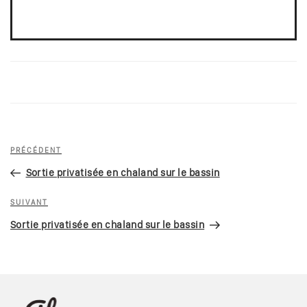
Navigation
Article
PRÉCÉDENT
de
précédent
Sortie privatisée en chaland sur le bassin
l’article
Article
SUIVANT
suivant
Sortie privatisée en chaland sur le bassin