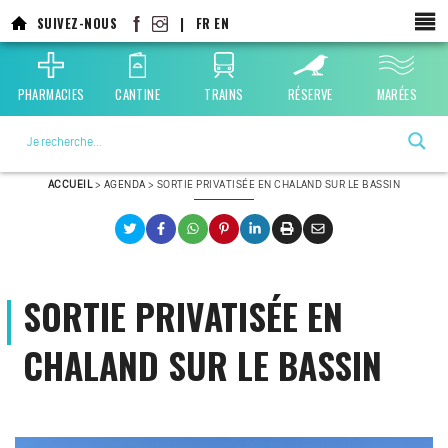
Aller
SUIVEZ-NOUS
|
FR
EN
au
contenu
principal
PHARMACIES
CANTINE
TRAINS
RÉSERVE
MARÉES
La ville choisie par la nature
ACCUEIL
>
AGENDA
>
SORTIE PRIVATISÉE EN CHALAND SUR LE BASSIN
SORTIE PRIVATISÉE EN
CHALAND SUR LE BASSIN