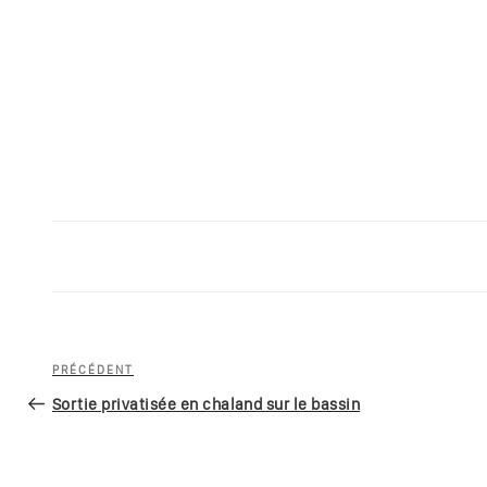
Navigation
Article
PRÉCÉDENT
de
précédent
Sortie privatisée en chaland sur le bassin
l’article