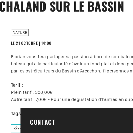
 CHALAND SUR LE BASSIN
NATURE
LE 21 OCTOBRE
|
14:00
Florian vous fera partager sa passion à bord de son bateau 
bateau qui a la particularité d’avoir un fond plat et donc pe
par les ostréiculteurs du Bassin d’Arcachon. 11 personne
Tarif :
Plein tarif : 300,00€
Autre tarif : 7,00€ - Pour une dégustation d'huitres en 
Tags :
#
Visite
#
Voilier / Navire
CONTACT
RÉSERVER