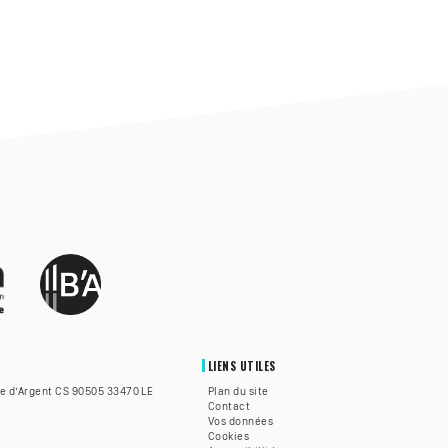
LIENS UTILES
te d’Argent CS 90505 33470 LE
Plan du site
Contact
Vos données
Cookies