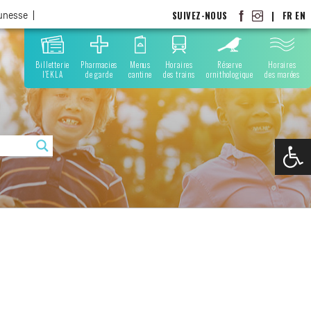
SUIVEZ-NOUS
|
FR
EN
eunesse
Billetterie
Pharmacies
Menus
Horaires
Réserve
Horaires
l'EKLA
de garde
cantine
des trains
ornithologique
des marées
Ouvrir la