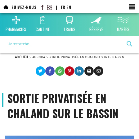
Aller
SUIVEZ-NOUS
|
FR
EN
au
contenu
principal
PHARMACIES
CANTINE
TRAINS
RÉSERVE
MARÉES
La ville choisie par la nature
ACCUEIL
>
AGENDA
>
SORTIE PRIVATISÉE EN CHALAND SUR LE BASSIN
SORTIE PRIVATISÉE EN
CHALAND SUR LE BASSIN