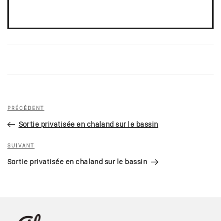
Navigation
Article
PRÉCÉDENT
de
précédent
Sortie privatisée en chaland sur le bassin
l’article
Article
SUIVANT
suivant
Sortie privatisée en chaland sur le bassin