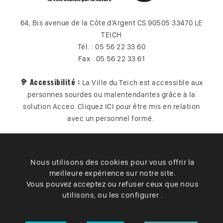
64, Bis avenue de la Côte d’Argent CS 90505 33470 LE
TEICH
Tél. : 05 56 22 33 60
Fax : 05 56 22 33 61
🦻 Accessibilité :
La Ville du Teich est accessible aux
personnes sourdes ou malentendantes grâce à la
solution Acceo. Cliquez
ICI
pour être mis en relation
avec un personnel formé.
Nous utilisons des cookies pour vous offrir la
Plan du site
Contact
Vos données
Cookies
meilleure expérience sur notre site.
Accessibilité
Vous pouvez acceptez ou refuser ceux que nous
utilisons, ou les configurer .