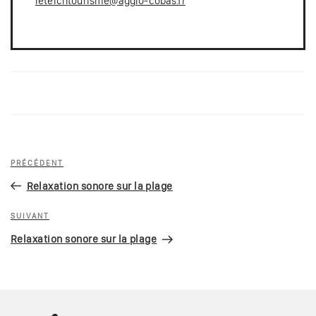
leteichtourisme@agglo-cobas.fr
Navigation
Article
PRÉCÉDENT
de
précédent
Relaxation sonore sur la plage
l’article
Article
SUIVANT
suivant
Relaxation sonore sur la plage