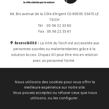
64, Bis avenue de la Côte d’Argent CS 90505 33470 LE
TEICH
Tél. : 05 56 22 33 60
Fax : 05 56 22 33 61
🦻 Accessibilité :
La Ville du Teich est accessible aux
personnes sourdes ou malentendantes grâce à la
solution Acceo. Cliquez
ICI
pour être mis en relation
avec un personnel formé.
Nous utilisons des cookies pour vous offrir la
Plan du site
Contact
Vos données
Cookies
meilleure expérience sur notre site.
Accessibilité
Vous pouvez acceptez ou refuser ceux que nous
utilisons, ou les configurer .