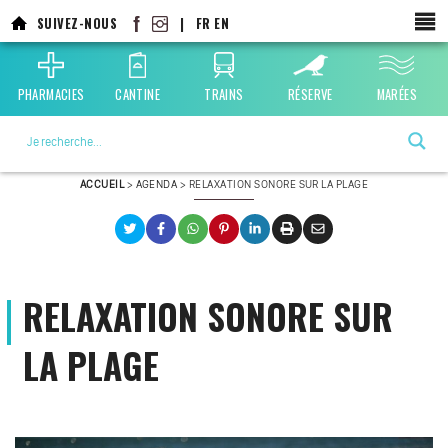
Aller
SUIVEZ-NOUS
|
FR
EN
au
contenu
principal
PHARMACIES
CANTINE
TRAINS
RÉSERVE
MARÉES
La ville choisie par la nature
ACCUEIL
>
AGENDA
>
RELAXATION SONORE SUR LA PLAGE
RELAXATION SONORE SUR
LA PLAGE