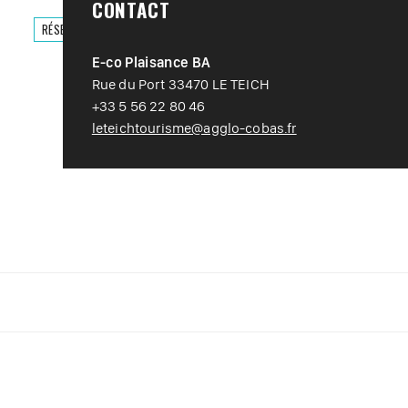
CONTACT
RÉSERVER
E-co Plaisance BA
Rue du Port 33470 LE TEICH
+33 5 56 22 80 46
leteichtourisme@agglo-cobas.fr