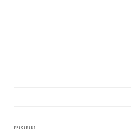
Navigation
Article
PRÉCÉDENT