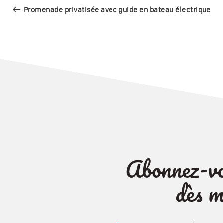
de
précédent
Promenade privatisée avec guide en bateau électrique
l’article