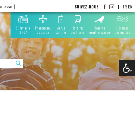
SUIVEZ-NOUS
|
FR
EN
eunesse
Billetterie
Pharmacies
Menus
Horaires
Réserve
Horaires
l'EKLA
de garde
cantine
des trains
ornithologique
des marées
Ouvrir la