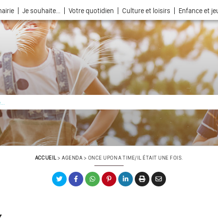
airie
Je souhaite...
Votre quotidien
Culture et loisirs
Enfance et j
La ville choisie par la nature
ACCUEIL
>
AGENDA
>
ONCE UPON A TIME/IL ÉTAIT UNE FOIS.