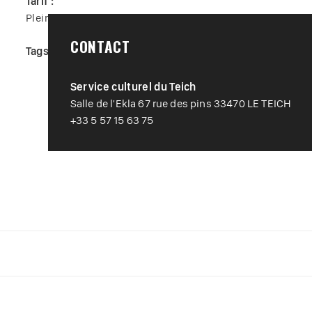
Tarif :
Plein tarif : 5,00€ - tarif unique
CONTACT
Tags :
#
Animations locales
#
Conte
#
Divertissement
#
Spe
Service culturel du Teich
Salle de l'Ekla 67 rue des pins 33470 LE TEICH
+33 5 57 15 63 75