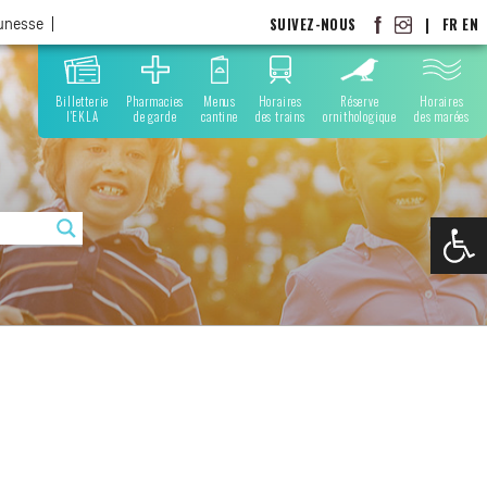
SUIVEZ-NOUS
|
FR
EN
eunesse
Billetterie
Pharmacies
Menus
Horaires
Réserve
Horaires
l'EKLA
de garde
cantine
des trains
ornithologique
des marées
Ouvrir la