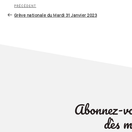
Navigation
Article
PRÉCÉDENT
de
précédent
Grève nationale du Mardi 31 Janvier 2023
l’article