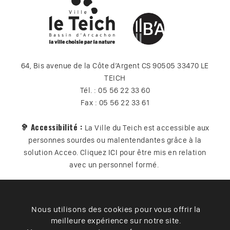
64, Bis avenue de la Côte d’Argent CS 90505 33470 LE
TEICH
Tél. : 05 56 22 33 60
Fax : 05 56 22 33 61
🦻 Accessibilité :
La Ville du Teich est accessible aux
personnes sourdes ou malentendantes grâce à la
solution Acceo. Cliquez
ICI
pour être mis en relation
avec un personnel formé.
Nous utilisons des cookies pour vous offrir la
Plan du site
Contact
Vos données
Cookies
meilleure expérience sur notre site.
Accessibilité