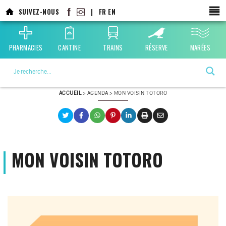
Aller
SUIVEZ-NOUS
|
FR
EN
au
contenu
principal
PHARMACIES
CANTINE
TRAINS
RÉSERVE
MARÉES
La ville choisie par la nature
ACCUEIL
>
AGENDA
>
MON VOISIN TOTORO
MON VOISIN TOTORO