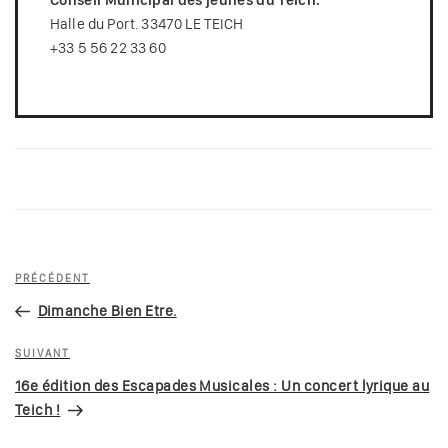
Conseil Municipal des jeunes du Teich.
Halle du Port. 33470 LE TEICH
+33 5 56 22 33 60
Navigation
Article
PRÉCÉDENT
de
précédent
Dimanche Bien Etre.
l’article
Article
SUIVANT
suivant
16e édition des Escapades Musicales : Un concert lyrique au
Teich !