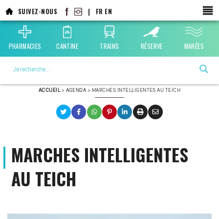
Aller
SUIVEZ-NOUS
|
FR
EN
au
contenu
principal
PHARMACIES
CANTINE
TRAINS
RÉSERVE
MARÉES
La ville choisie par la nature
ACCUEIL
>
AGENDA
>
MARCHES INTELLIGENTES AU TEICH
MARCHES INTELLIGENTES
AU TEICH