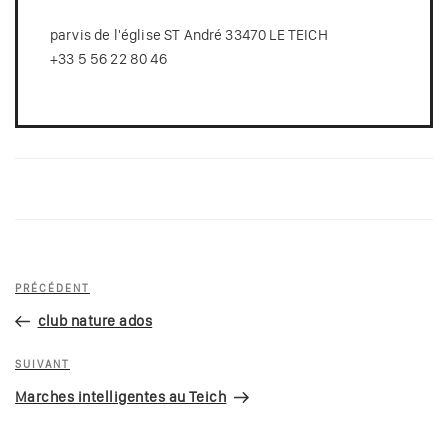
parvis de l'église ST André 33470 LE TEICH
+33 5 56 22 80 46
Navigation
Article
PRÉCÉDENT
de
précédent
club nature ados
l’article
Article
SUIVANT
suivant
Marches intelligentes au Teich