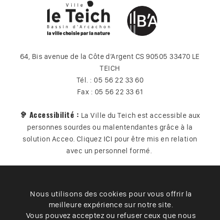
64, Bis avenue de la Côte d’Argent CS 90505 33470 LE
TEICH
Tél. : 05 56 22 33 60
Fax : 05 56 22 33 61
🦻 Accessibilité :
La Ville du Teich est accessible aux
personnes sourdes ou malentendantes grâce à la
solution Acceo. Cliquez
ICI
pour être mis en relation
avec un personnel formé.
Nous utilisons des cookies pour vous offrir la
Plan du site
Contact
Vos données
Cookies
meilleure expérience sur notre site.
Accessibilité
Vous pouvez acceptez ou refuser ceux que nous