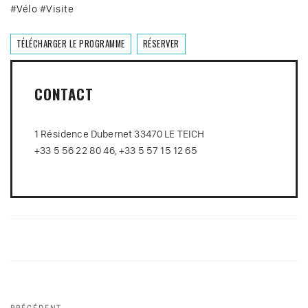
#
Vélo
#
Visite
TÉLÉCHARGER LE PROGRAMME
RÉSERVER
CONTACT
1 Résidence Dubernet 33470 LE TEICH
+33 5 56 22 80 46, +33 5 57 15 12 65
Navigation