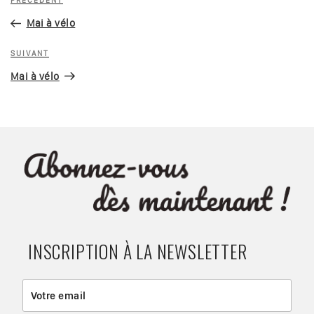
Article
PRÉCÉDENT
de
précédent
Mai à vélo
l’article
Article
SUIVANT
suivant
Mai à vélo
INSCRIPTION À LA NEWSLETTER