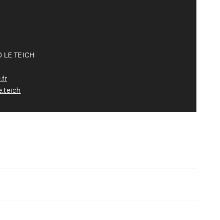
0 LE TEICH
fr
.teich