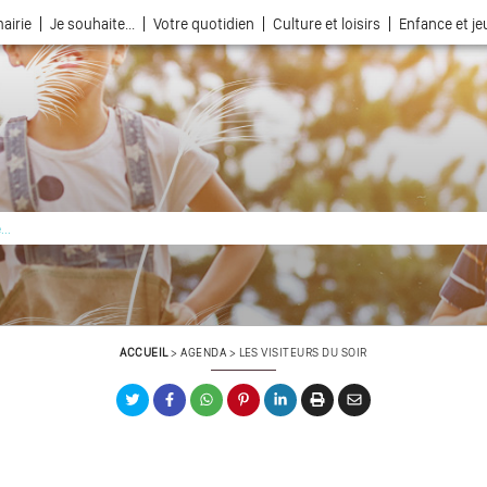
airie
Je souhaite...
Votre quotidien
Culture et loisirs
Enfance et j
La ville choisie par la nature
ACCUEIL
>
AGENDA
>
LES VISITEURS DU SOIR