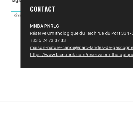
Tags :
#
Loisir nature
#
Nature
#
Visite
CONTACT
RÉSERVER
MNBA PNRLG
Réserve Ornithologique du Teich rue du Port 3347
+33 5 24 73 37 33
maison-nature-canoe@parc-landes-de-gascogne.
https://www.facebook.com/reserve.ornithologique