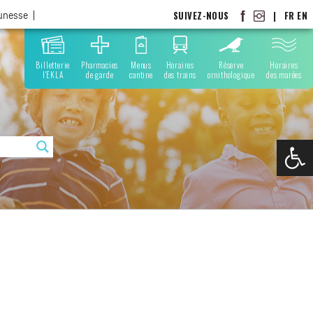
SUIVEZ-NOUS
|
FR
EN
eunesse
Billetterie
Pharmacies
Menus
Horaires
Réserve
Horaires
l'EKLA
de garde
cantine
des trains
ornithologique
des marées
Ouvrir la