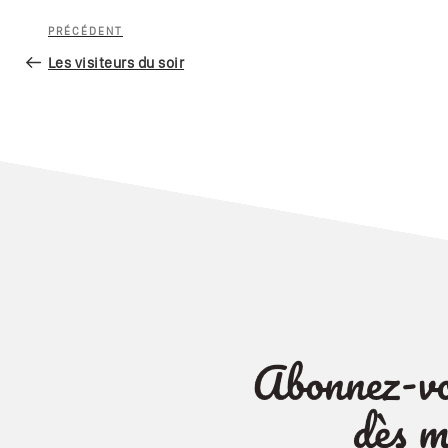
Navigation
Article
PRÉCÉDENT
de
précédent
Les visiteurs du soir
l’article