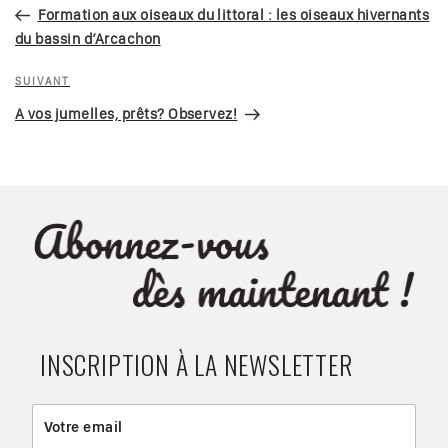
précédent
Formation aux oiseaux du littoral : les oiseaux hivernants
l’article
du bassin d’Arcachon
Article
SUIVANT
suivant
A vos jumelles, prêts? Observez!
INSCRIPTION À LA NEWSLETTER