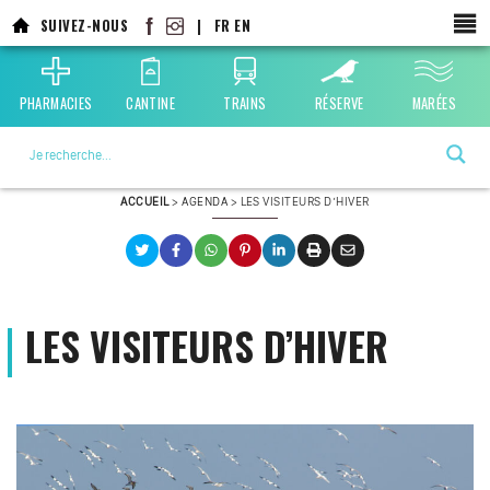
Aller
SUIVEZ-NOUS
|
FR
EN
au
contenu
principal
PHARMACIES
CANTINE
TRAINS
RÉSERVE
MARÉES
La ville choisie par la nature
ACCUEIL
>
AGENDA
>
LES VISITEURS D’HIVER
LES VISITEURS D’HIVER