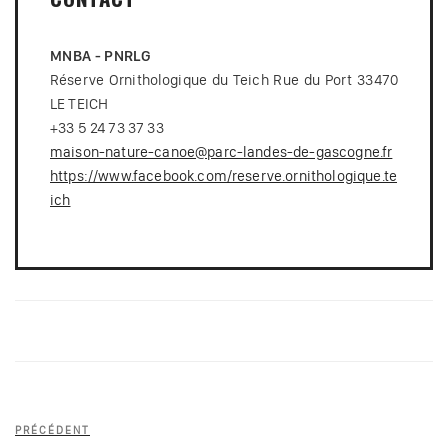
MNBA - PNRLG
Réserve Ornithologique du Teich Rue du Port 33470
LE TEICH
+33 5 24 73 37 33
maison-nature-canoe@parc-landes-de-gascogne.fr
https://www.facebook.com/reserve.ornithologique.te
ich
Navigation
Article
PRÉCÉDENT
de