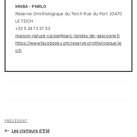
MNBA - PNRLG
Réserve Ornithologique du Teich Rue du Port 33470
LE TEICH
+33 5 24 73 37 33
maison-nature-canoe@parc-landes-de-gascogne.fr
https://www.facebook.com/reserve.ornithologique.te
ich
Navigation
Article
PRÉCÉDENT
de
précédent
Les visiteurs d’Eté
l’article