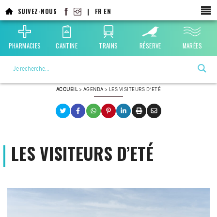
Aller
SUIVEZ-NOUS
|
FR
EN
au
contenu
principal
PHARMACIES
CANTINE
TRAINS
RÉSERVE
MARÉES
La ville choisie par la nature
ACCUEIL
>
AGENDA
>
LES VISITEURS D’ETÉ
LES VISITEURS D’ETÉ