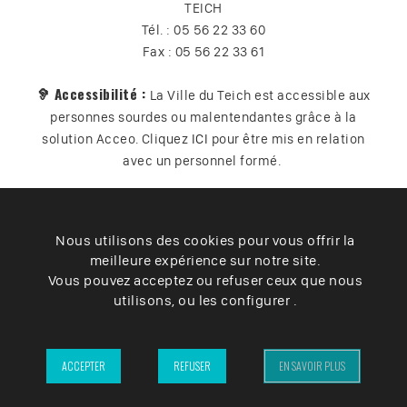
TEICH
Tél. : 05 56 22 33 60
Fax : 05 56 22 33 61
🦻 Accessibilité :
La Ville du Teich est accessible aux
personnes sourdes ou malentendantes grâce à la
solution Acceo. Cliquez
ICI
pour être mis en relation
avec un personnel formé.
Nous utilisons des cookies pour vous offrir la
Plan du site
Contact
Vos données
Cookies
meilleure expérience sur notre site.
Accessibilité
Vous pouvez acceptez ou refuser ceux que nous
utilisons, ou les configurer .
Mentions légales
– Ville du Teich ©2025 –
ACCEPTER
REFUSER
EN SAVOIR PLUS