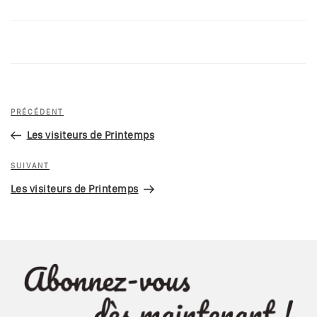
Navigation
Article
PRÉCÉDENT
de
précédent
Les visiteurs de Printemps
l’article
Article
SUIVANT
suivant
Les visiteurs de Printemps