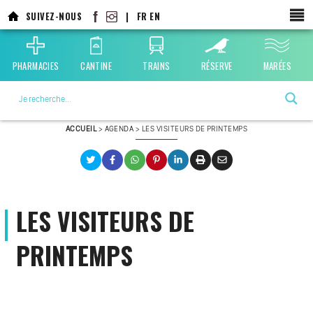
Aller
SUIVEZ-NOUS
|
FR
EN
au
contenu
principal
PHARMACIES
CANTINE
TRAINS
RÉSERVE
MARÉES
La ville choisie par la nature
ACCUEIL
>
AGENDA
>
LES VISITEURS DE PRINTEMPS
LES VISITEURS DE
PRINTEMPS