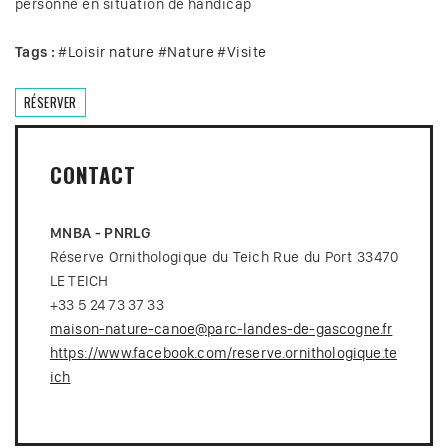
personne en situation de handicap
Tags :
#
Loisir nature
#
Nature
#
Visite
RÉSERVER
CONTACT
MNBA - PNRLG
Réserve Ornithologique du Teich Rue du Port 33470
LE TEICH
+33 5 24 73 37 33
maison-nature-canoe@parc-landes-de-gascogne.fr
https://www.facebook.com/reserve.ornithologique.te
ich