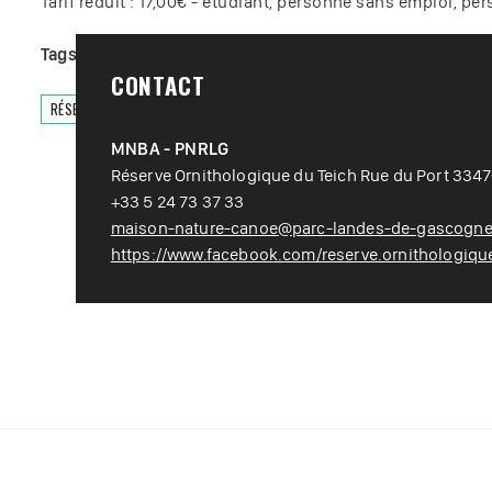
Tarif réduit : 17,00€ - étudiant, personne sans emploi, p
Tags :
#
Loisir nature
#
Nature
#
Visite
CONTACT
RÉSERVER
MNBA - PNRLG
Réserve Ornithologique du Teich Rue du Port 334
+33 5 24 73 37 33
maison-nature-canoe@parc-landes-de-gascogne.
https://www.facebook.com/reserve.ornithologique