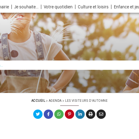
airie
Je souhaite...
Votre quotidien
Culture et loisirs
Enfance et j
La ville choisie par la nature
ACCUEIL
>
AGENDA
>
LES VISITEURS D’AUTOMNE