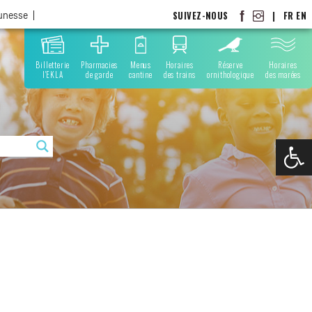
SUIVEZ-NOUS
|
FR
EN
eunesse
Billetterie
Pharmacies
Menus
Horaires
Réserve
Horaires
l'EKLA
de garde
cantine
des trains
ornithologique
des marées
Ouvrir la