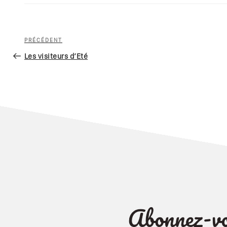
Navigation
Article
PRÉCÉDENT
de
précédent
Les visiteurs d’Eté
l’article