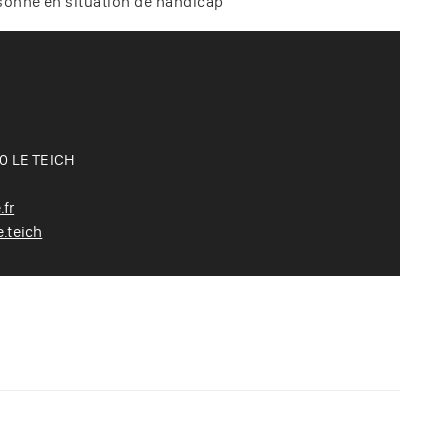
ersonne en situation de handicap
70 LE TEICH
fr
.teich