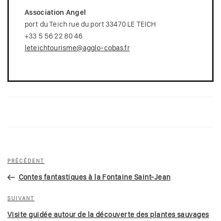
Association Angel
port du Teich rue du port 33470 LE TEICH
+33 5 56 22 80 46
leteichtourisme@agglo-cobas.fr
Navigation
Article
PRÉCÉDENT
de
précédent
Contes fantastiques à la Fontaine Saint-Jean
l’article
Article
SUIVANT
suivant
Visite guidée autour de la découverte des plantes sauvages