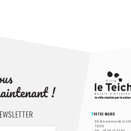
NEWSLETTER
VOTRE MAIRIE
64, Bis avenue de la Cô
TEICH
Tél. : 05 56 22 33 60