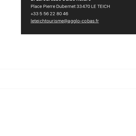
Place Pierre Dubernet 33470 LE TEICH
+33 5 56 22 80 46
leteichtourisme@agglo-cobas.fr