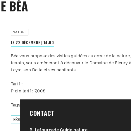
E BÉA
NATURE
LE 22 DÉCEMBRE
|
14:00
Béa vous propose des visites guidées au cœur de la nature, 
terrain, vous amèneront à découvrir le Domaine de Fleury à
Leyre, son Delta et ses habitants.
Tarif :
Plein tarif : 7,00€
Tags :
#
Visite
CONTACT
RÉSERVER
B. Lafourcade Guide nature