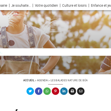
airie
Je souhaite...
Votre quotidien
Culture et loisirs
Enfance et j
La ville choisie par la nature
ACCUEIL
>
AGENDA
>
LES BALADES NATURE DE BÉA