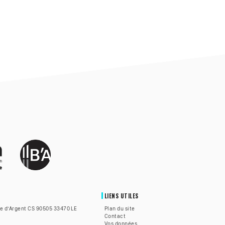
LIENS UTILES
te d’Argent CS 90505 33470 LE
Plan du site
Contact
Vos données