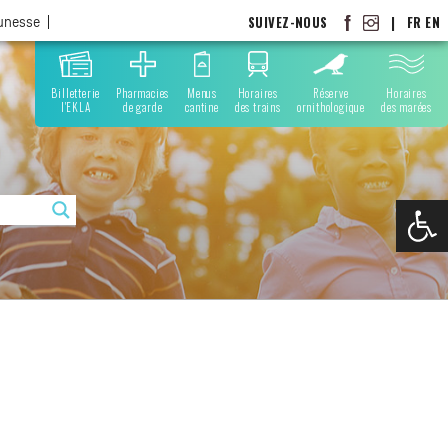
SUIVEZ-NOUS
|
FR
EN
eunesse
Billetterie
Pharmacies
Menus
Horaires
Réserve
Horaires
l'EKLA
de garde
cantine
des trains
ornithologique
des marées
Ouvrir la