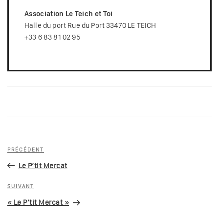
Association Le Teich et Toi
Halle du port Rue du Port 33470 LE TEICH
+33 6 83 81 02 95
Navigation
Article
PRÉCÉDENT
de
précédent
Le P’tit Mercat
l’article
Article
SUIVANT
suivant
« Le P’tit Mercat »