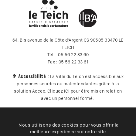
64, Bis avenue de la Côte d’Argent CS 90505 33470 LE
TEICH
Tél. : 05 56 22 33 60
Fax : 05 56 22 33 61
🦻 Accessibilité :
La Ville du Teich est accessible aux
personnes sourdes ou malentendantes grâce à la
solution Acceo. Cliquez
ICI
pour être mis en relation
avec un personnel formé.
Nous utilisons des cookies pour vous offrir la
Plan du site
Contact
Vos données
Cookies
meilleure expérience sur notre site.
Accessibilité