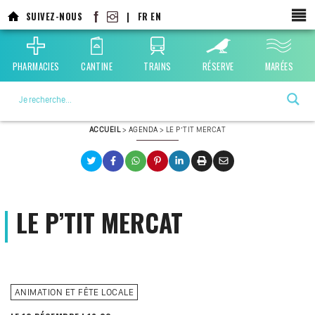
Aller
SUIVEZ-NOUS
|
FR
EN
au
contenu
principal
PHARMACIES
CANTINE
TRAINS
RÉSERVE
MARÉES
La ville choisie par la nature
ACCUEIL
>
AGENDA
>
LE P’TIT MERCAT
LE P’TIT MERCAT
ANIMATION ET FÊTE LOCALE