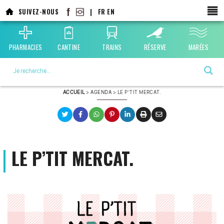
Aller
SUIVEZ-NOUS
|
FR
EN
au
contenu
principal
PHARMACIES
CANTINE
TRAINS
RÉSERVE
MARÉES
La ville choisie par la nature
ACCUEIL
>
AGENDA
>
LE P’TIT MERCAT.
LE P’TIT MERCAT.