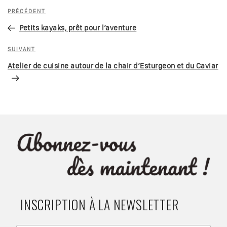
Navigation
Article
PRÉCÉDENT
de
précédent
Petits kayaks, prêt pour l’aventure
l’article
Article
SUIVANT
suivant
Atelier de cuisine autour de la chair d’Esturgeon et du Caviar
INSCRIPTION À LA NEWSLETTER