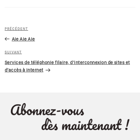
Navigation
Article
PRÉCÉDENT
de
précédent
Aie Aie Aie
l’article
Article
SUIVANT
suivant
Services de téléphonie filaire, d’interconnexion de sites et
d’accès à internet