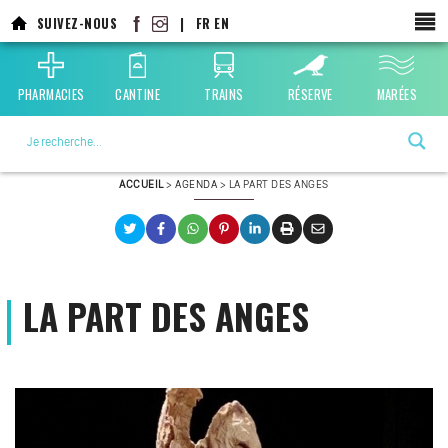
Aller
SUIVEZ-NOUS
|
FR
EN
au
contenu
principal
PHARMACIES
CANTINE
TRAINS
RÉSERVE
MARÉES
La ville choisie par la nature
ACCUEIL
>
AGENDA
>
LA PART DES ANGES
LA PART DES ANGES