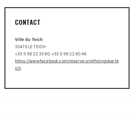
CONTACT
Ville du Teich
33470 LE TEICH
+33 5 56 22 33 60, +33 5 56 22 80 46
https://www.facebook.com/reserve.ornithologique.te
ich
Navigation