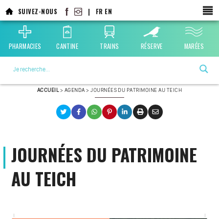
Aller
SUIVEZ-NOUS
|
FR
EN
au
contenu
principal
PHARMACIES
CANTINE
TRAINS
RÉSERVE
MARÉES
La ville choisie par la nature
ACCUEIL
>
AGENDA
>
JOURNÉES DU PATRIMOINE AU TEICH
JOURNÉES DU PATRIMOINE
AU TEICH