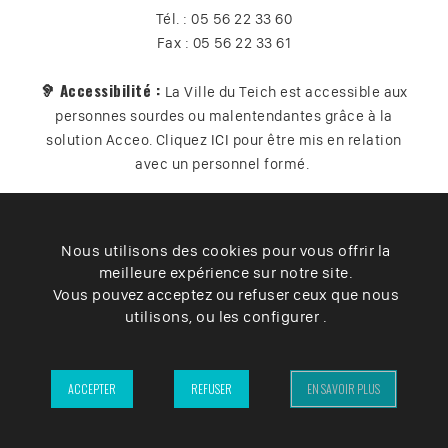
Tél. : 05 56 22 33 60
Fax : 05 56 22 33 61
🦻 Accessibilité :
La Ville du Teich est accessible aux
personnes sourdes ou malentendantes grâce à la
solution Acceo. Cliquez
ICI
pour être mis en relation
avec un personnel formé.
Nous utilisons des cookies pour vous offrir la
Plan du site
Contact
Vos données
Cookies
meilleure expérience sur notre site.
Accessibilité
Vous pouvez acceptez ou refuser ceux que nous
utilisons, ou les configurer .
Mentions légales
– Ville du Teich ©2025 –
ACCEPTER
REFUSER
EN SAVOIR PLUS