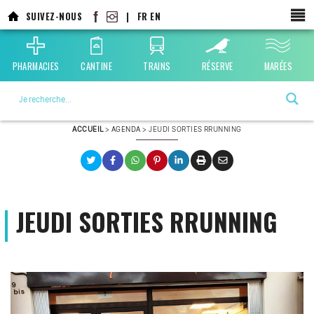
Aller
SUIVEZ-NOUS
|
FR
EN
au
contenu
principal
PHARMACIES
CANTINE
TRAINS
RÉSERVE
MARÉES
La ville choisie par la nature
ACCUEIL
>
AGENDA
>
JEUDI SORTIES RRUNNING
JEUDI SORTIES RRUNNING