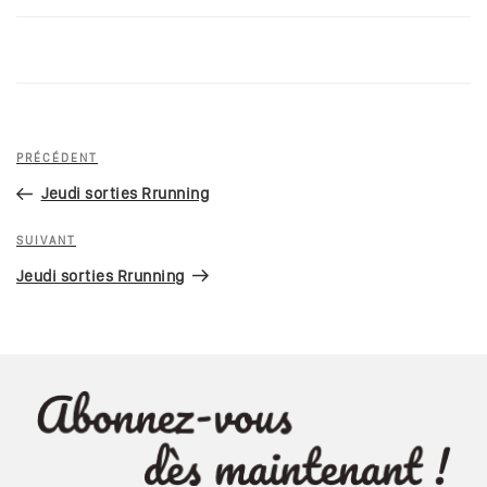
Navigation
Article
PRÉCÉDENT
de
précédent
Jeudi sorties Rrunning
l’article
Article
SUIVANT
suivant
Jeudi sorties Rrunning