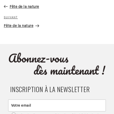
de
précédent
Fête de la nature
l’article
Article
SUIVANT
suivant
Fête de la nature
INSCRIPTION À LA NEWSLETTER