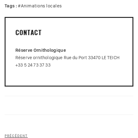
Tags :
#
Animations locales
CONTACT
Réserve Ornithologique
Réserve ornithologique Rue du Port 33470 LE TEICH
+33 5 24 73 37 33
Navigation
Article
PRÉCÉDENT