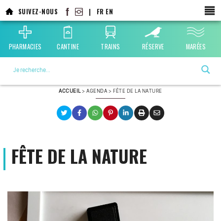
Aller
SUIVEZ-NOUS
|
FR
EN
au
contenu
principal
PHARMACIES
CANTINE
TRAINS
RÉSERVE
MARÉES
La ville choisie par la nature
ACCUEIL
>
AGENDA
>
FÊTE DE LA NATURE
FÊTE DE LA NATURE