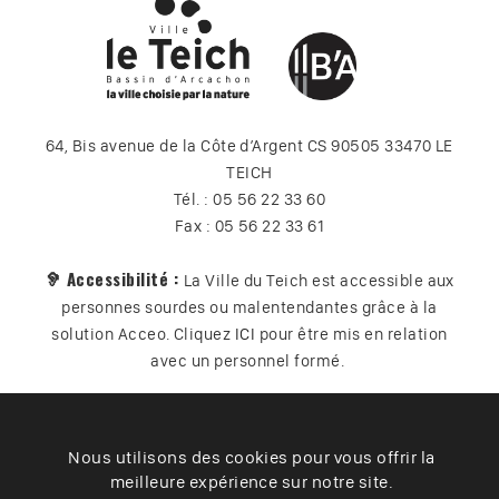
64, Bis avenue de la Côte d’Argent CS 90505 33470 LE
TEICH
Tél. : 05 56 22 33 60
Fax : 05 56 22 33 61
🦻 Accessibilité :
La Ville du Teich est accessible aux
personnes sourdes ou malentendantes grâce à la
solution Acceo. Cliquez
ICI
pour être mis en relation
avec un personnel formé.
Nous utilisons des cookies pour vous offrir la
Plan du site
Contact
Vos données
Cookies
meilleure expérience sur notre site.
Accessibilité