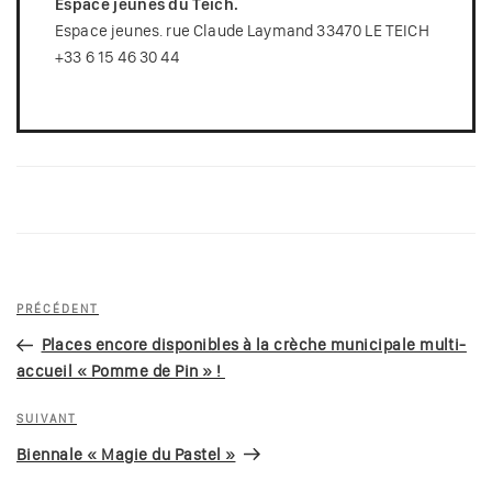
Espace jeunes du Teich.
Espace jeunes. rue Claude Laymand 33470 LE TEICH
+33 6 15 46 30 44
Navigation
Article
PRÉCÉDENT
de
précédent
Places encore disponibles à la crèche municipale multi-
l’article
accueil « Pomme de Pin » !
Article
SUIVANT
suivant
Biennale « Magie du Pastel »