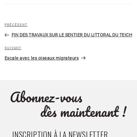
Navigation
Article
PRÉCÉDENT
de
précédent
FIN DES TRAVAUX SUR LE SENTIER DU LITTORAL DU TEICH
l’article
Article
SUIVANT
suivant
Escale avec les oiseaux migrateurs
INSCRIPTION À LA NEWSLETTER