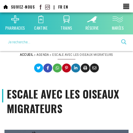
Aller
SUIVEZ-NOUS
|
FR
EN
au
contenu
principal
PHARMACIES
CANTINE
TRAINS
RÉSERVE
MARÉES
La ville choisie par la nature
ACCUEIL
>
AGENDA
>
ESCALE AVEC LES OISEAUX MIGRATEURS
ESCALE AVEC LES OISEAUX
MIGRATEURS