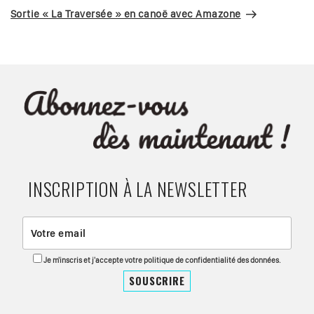
suivant
Sortie « La Traversée » en canoë avec Amazone
INSCRIPTION À LA NEWSLETTER
Je m'inscris et j'accepte votre politique de confidentialité des données.