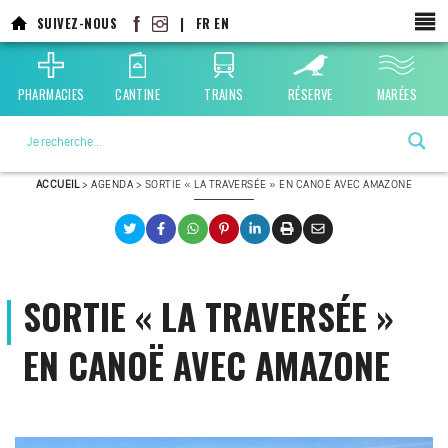
Aller
SUIVEZ-NOUS
|
FR
EN
au
contenu
principal
PHARMACIES
CANTINE
TRAINS
RÉSERVE
MARÉES
La ville choisie par la nature
ACCUEIL
>
AGENDA
>
SORTIE « LA TRAVERSÉE » EN CANOË AVEC AMAZONE
SORTIE « LA TRAVERSÉE »
EN CANOË AVEC AMAZONE