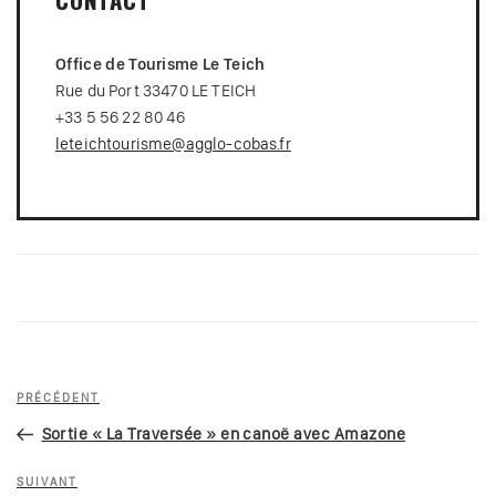
Office de Tourisme Le Teich
Rue du Port 33470 LE TEICH
+33 5 56 22 80 46
leteichtourisme@agglo-cobas.fr
Navigation
Article
PRÉCÉDENT
de
précédent
Sortie « La Traversée » en canoë avec Amazone
l’article
Article
SUIVANT