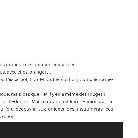
us propose des histoires musicales.
us, avec elles, on rigole…
ou l’escargot, Frout-Frout le cochon, Zouic le rouge-
que, mais pas que… et il y en a même des rouges !
lle » d’Edouard Manceau aux éditions Frimousse, ce
au fera découvrir aux enfants des instruments peu
santes.
15 jours avant le spectacle.