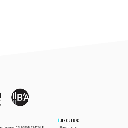
LIENS UTILES
te d’Argent CS 90505 33470 LE
Plan du site