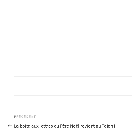
Navigation
Article
PRÉCÉDENT
de
précédent
La boite aux lettres du Père Noël revient au Teich !