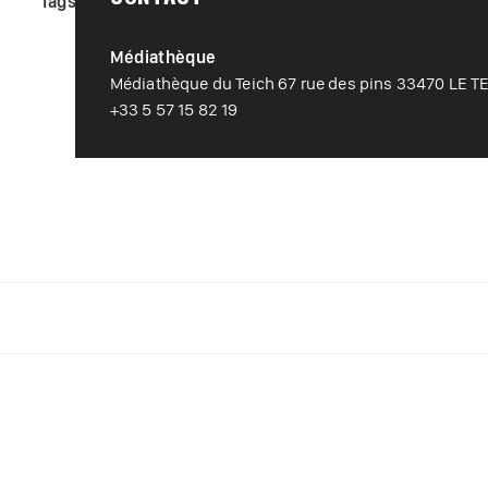
Tags :
#
Animation Jeune Public
#
Spectacle
Médiathèque
Médiathèque du Teich 67 rue des pins 33470 LE T
+33 5 57 15 82 19