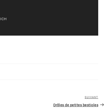
EICH
SUIVANT
Article
suivan
Drôles de petites bestioles