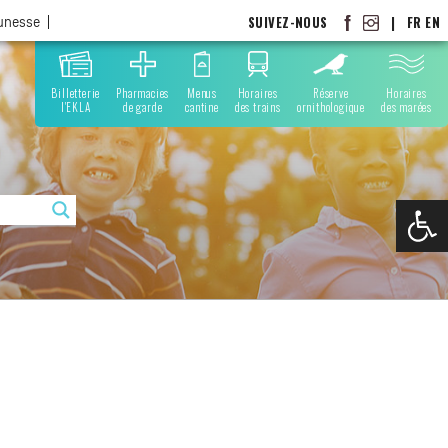
SUIVEZ-NOUS
|
FR
EN
eunesse
Billetterie
Pharmacies
Menus
Horaires
Réserve
Horaires
l'EKLA
de garde
cantine
des trains
ornithologique
des marées
Ouvrir la