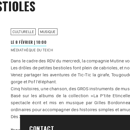
STIOLES
CULTURELLE
MUSIQUE
LE 8 FÉVRIER
|
10:00
MÉDIATHÈQUE DU TEICH
Dans le cadre des RDV du mercredi, la compagnie Mutine vo
Les drôles de petites bestioles font plein de cabrioles, et no
Venez partager les aventures de Tic-Tic la girafe, Tougoud
gorge et Pof l’éléphant.
Cinq histoires, une chanson, des GROS instruments de musi
Basé sur les albums de la collection »La P’tite Etince
spectacle écrit et mis en musique par Gilles Bordonne
ordinaires pour accompagner des histoires simples et amu
Dès 3 ans. Réservation conseillée auprès de la médiathèque 
CONTACT