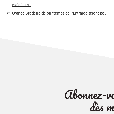
Navigation
Article
PRÉCÉDENT
de
précédent
Grande Braderie de printemps de l’Entraide teichoise.
l’article