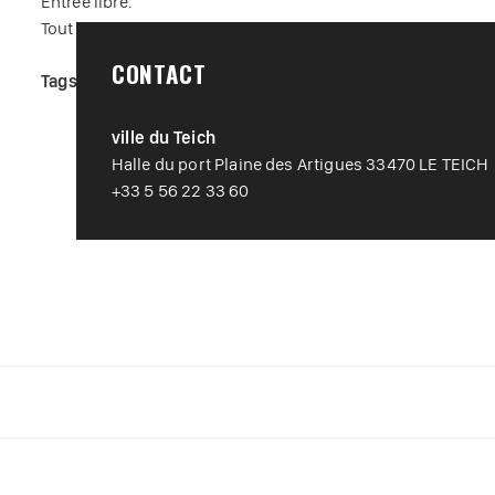
Entrée libre.
Tout public.
CONTACT
Tags :
#
Animation Jeune Public
#
Conférence / Colloque
ville du Teich
Halle du port Plaine des Artigues 33470 LE TEICH
+33 5 56 22 33 60