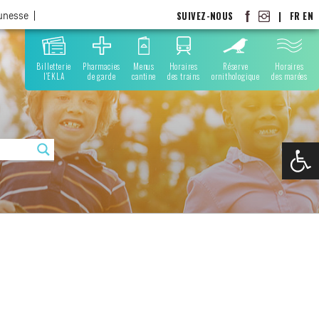
SUIVEZ-NOUS
|
FR
EN
eunesse
Billetterie
Pharmacies
Menus
Horaires
Réserve
Horaires
l'EKLA
de garde
cantine
des trains
ornithologique
des marées
Ouvrir la