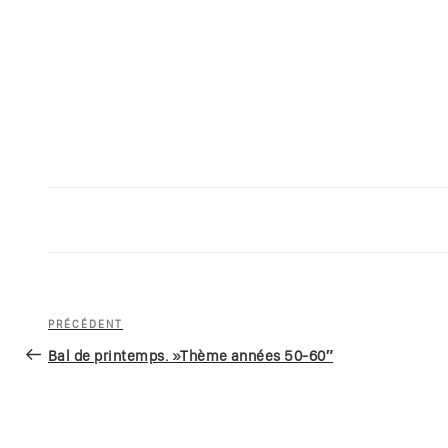
Navigation
Article
PRÉCÉDENT
de
précédent
Bal de printemps. »Thème années 50-60″
l’article