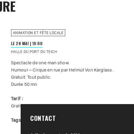
URE
ANIMATION ET FÊTE LOCALE
LE 28 MAI
|
19:00
HALLE DU PORT DU TEICH
Spectacle de one man show.
Humour – Cirque en rue par Helmut Von Karglass .
Gratuit. Tout public.
Durée 50 mn
Tarif :
Gratuit
CONTACT
Tags :
#
Cirque
#
Divertissement