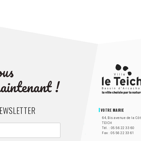
NEWSLETTER
VOTRE MAIRIE
64, Bis avenue de la Cô
TEICH
Tél. : 05 56 22 33 60
Fax : 05 56 22 33 61