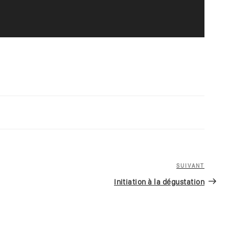
H
SUIVANT
Article
suivan
Initiation à la dégustation