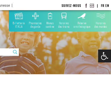
SUIVEZ-NOUS
|
FR
EN
eunesse
Billetterie
Pharmacies
Menus
Horaires
Réserve
Horaires
l'EKLA
de garde
cantine
des trains
ornithologique
des marées
Ouvrir la