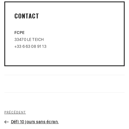
CONTACT
FCPE
33470 LE TEICH
+33 6 63 08 91 13
Navigation
Article
PRÉCÉDENT
de
précédent
Défi 10 jours sans écran.
l’article