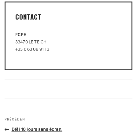
CONTACT
FCPE
33470 LE TEICH
+33 6 63 08 91 13
Navigation
Article
PRÉCÉDENT
de
précédent
Défi 10 jours sans écran.
l’article