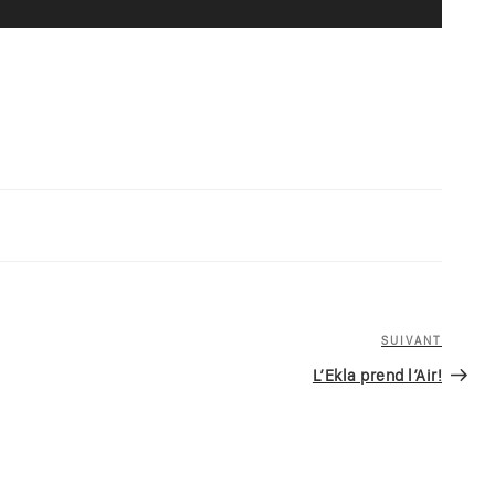
SUIVANT
Article
suivan
L’Ekla prend l’Air!