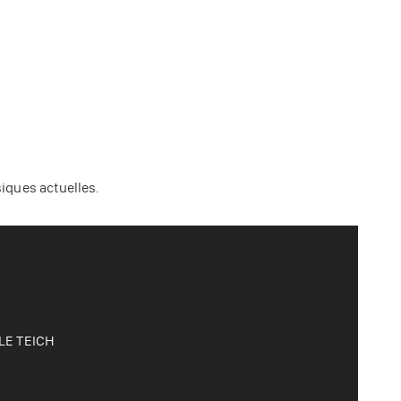
iques actuelles.
raine
 LE TEICH