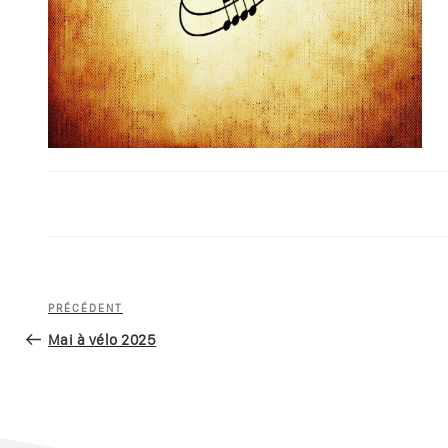
Navigation
Article
PRÉCÉDENT
de
précédent
Mai à vélo 2025
l’article