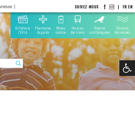
SUIVEZ-NOUS
|
FR
EN
eunesse
Billetterie
Pharmacies
Menus
Horaires
Réserve
Horaires
l'EKLA
de garde
cantine
des trains
ornithologique
des marées
Ouvrir la