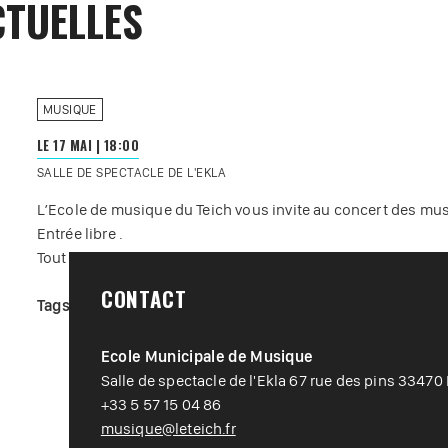
TUELLES
MUSIQUE
LE 17 MAI
|
18:00
SALLE DE SPECTACLE DE L'EKLA
L’Ecole de musique du Teich vous invite au concert des mus
Entrée libre .
Tout public.
CONTACT
Tags :
#
Animations locales
#
Concert
#
Musique contempo
Ecole Municipale de Musique
Salle de spectacle de l'Ekla 67 rue des pins 33470
+33 5 57 15 04 86
musique@leteich.fr