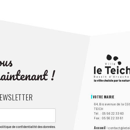
NEWSLETTER
VOTRE MAIRIE
64, Bis avenue de la Cô
TEICH
Tél. : 05 56 22 33 60
Fax : 05 56 22 33 61
 politique de confidentialité des données.
Accueil :
contact@letei