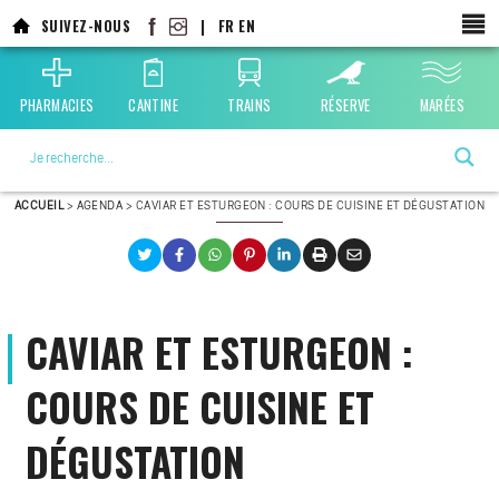
Aller
SUIVEZ-NOUS
|
FR
EN
au
contenu
principal
PHARMACIES
CANTINE
TRAINS
RÉSERVE
MARÉES
La ville choisie par la nature
ACCUEIL
>
AGENDA
>
CAVIAR ET ESTURGEON : COURS DE CUISINE ET DÉGUSTATION
CAVIAR ET ESTURGEON :
COURS DE CUISINE ET
DÉGUSTATION