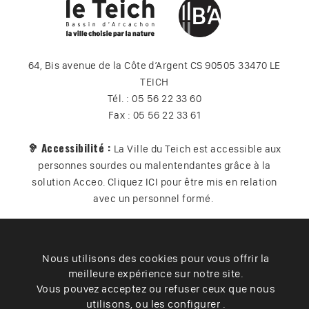
64, Bis avenue de la Côte d’Argent CS 90505 33470 LE
TEICH
Tél. : 05 56 22 33 60
Fax : 05 56 22 33 61
🦻 Accessibilité :
La Ville du Teich est accessible aux
personnes sourdes ou malentendantes grâce à la
solution Acceo. Cliquez
ICI
pour être mis en relation
avec un personnel formé.
Nous utilisons des cookies pour vous offrir la
Plan du site
Contact
Vos données
Cookies
meilleure expérience sur notre site.
Accessibilité
Vous pouvez acceptez ou refuser ceux que nous
utilisons, ou les configurer .