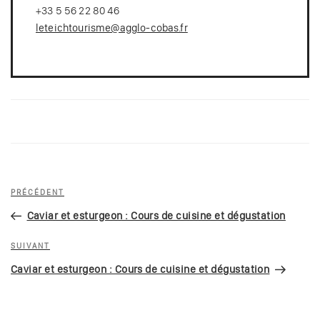
+33 5 56 22 80 46
leteichtourisme@agglo-cobas.fr
Navigation
Article
PRÉCÉDENT
de
précédent
Caviar et esturgeon : Cours de cuisine et dégustation
l’article
Article
SUIVANT
suivant
Caviar et esturgeon : Cours de cuisine et dégustation