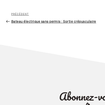
Navigation
Article
PRÉCÉDENT
de
précédent
Bateau électrique sans permis : Sortie crépusculaire
l’article