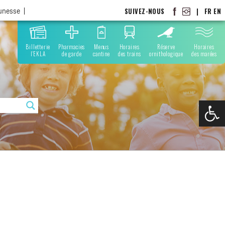
SUIVEZ-NOUS
|
FR
EN
eunesse
Billetterie
Pharmacies
Menus
Horaires
Réserve
Horaires
l'EKLA
de garde
cantine
des trains
ornithologique
des marées
Ouvrir la