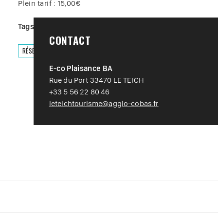
Plein tarif : 15,00€
Tags :
#
Visite
CONTACT
RÉSERVER
E-co Plaisance BA
Rue du Port 33470 LE TEICH
+33 5 56 22 80 46
leteichtourisme@agglo-cobas.fr