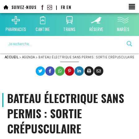
Aller
SUIVEZ-NOUS
|
FR
EN
au
contenu
principal
PHARMACIES
CANTINE
TRAINS
RÉSERVE
MARÉES
La ville choisie par la nature
ACCUEIL
>
AGENDA
>
BATEAU ÉLECTRIQUE SANS PERMIS : SORTIE CRÉPUSCULAIRE
BATEAU ÉLECTRIQUE SANS
PERMIS : SORTIE
CRÉPUSCULAIRE