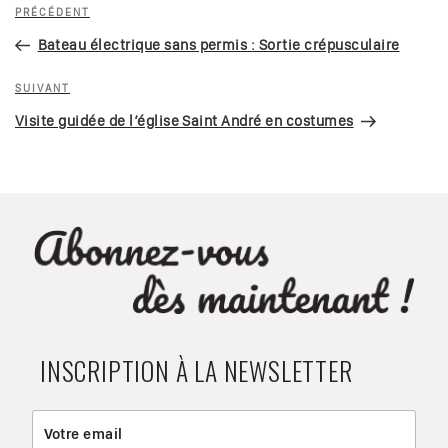
Navigation
Article
PRÉCÉDENT
de
précédent
Bateau électrique sans permis : Sortie crépusculaire
l’article
Article
SUIVANT
suivant
Visite guidée de l’église Saint André en costumes
INSCRIPTION À LA NEWSLETTER