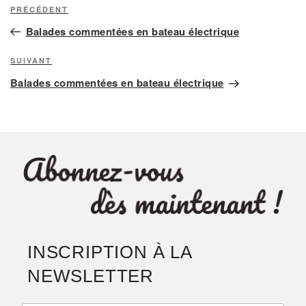
Navigation
Article
PRÉCÉDENT
de
précédent
Balades commentées en bateau électrique
l’article
Article
SUIVANT
suivant
Balades commentées en bateau électrique
INSCRIPTION À LA
NEWSLETTER