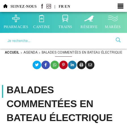
Aller
SUIVEZ-NOUS
|
FR
EN
au
contenu
principal
PHARMACIES
CANTINE
TRAINS
RÉSERVE
MARÉES
La ville choisie par la nature
ACCUEIL
>
AGENDA
>
BALADES COMMENTÉES EN BATEAU ÉLECTRIQUE
BALADES
COMMENTÉES EN
BATEAU ÉLECTRIQUE