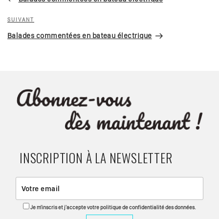
l’article
Article
SUIVANT
suivant
Balades commentées en bateau électrique
INSCRIPTION À LA NEWSLETTER
Je m'inscris et j'accepte votre politique de confidentialité des données.