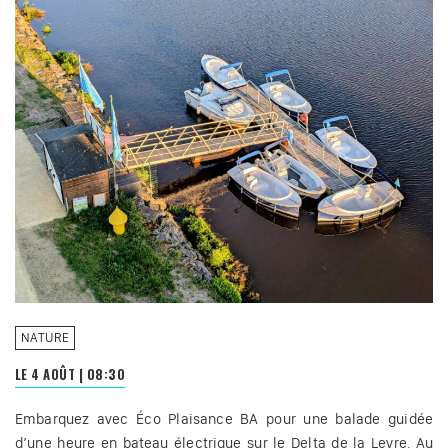
NATURE
LE 4 AOÛT
|
08:30
Embarquez avec Éco Plaisance BA pour une balade guidée
d’une heure en bateau électrique sur le Delta de la Leyre. Au