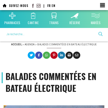
Aller
SUIVEZ-NOUS
|
FR
EN
au
contenu
principal
PHARMACIES
CANTINE
TRAINS
RÉSERVE
MARÉES
La ville choisie par la nature
ACCUEIL
>
AGENDA
>
BALADES COMMENTÉES EN BATEAU ÉLECTRIQUE
BALADES COMMENTÉES EN
BATEAU ÉLECTRIQUE