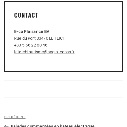
CONTACT
E-co Plaisance BA
Rue du Port 33470 LE TEICH
+33 5 56 22 80 46
leteichtourisme@agglo-cobas.fr
Navigation
Article
PRÉCÉDENT
de
précédent
Balades commentées en bateau électrique