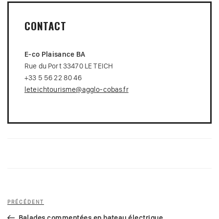
CONTACT
E-co Plaisance BA
Rue du Port 33470 LE TEICH
+33 5 56 22 80 46
leteichtourisme@agglo-cobas.fr
Navigation
Article
PRÉCÉDENT
de
précédent
Balades commentées en bateau électrique