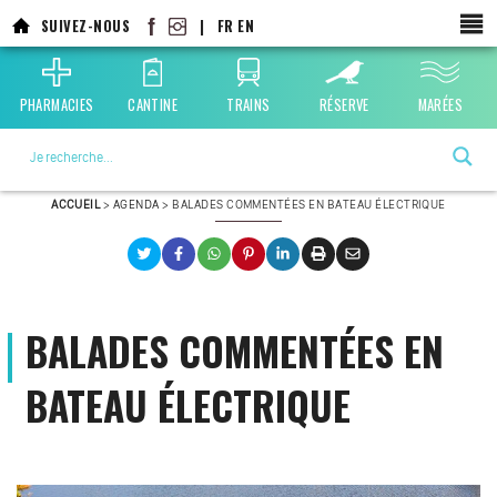
Aller
SUIVEZ-NOUS
|
FR
EN
au
contenu
principal
PHARMACIES
CANTINE
TRAINS
RÉSERVE
MARÉES
La ville choisie par la nature
ACCUEIL
>
AGENDA
>
BALADES COMMENTÉES EN BATEAU ÉLECTRIQUE
BALADES COMMENTÉES EN
BATEAU ÉLECTRIQUE