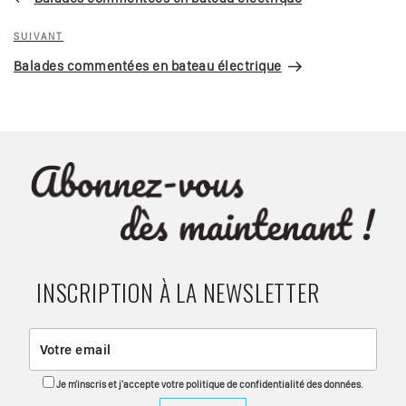
l’article
Article
SUIVANT
suivant
Balades commentées en bateau électrique
INSCRIPTION À LA NEWSLETTER
Je m'inscris et j'accepte votre politique de confidentialité des données.