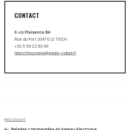
CONTACT
E-co Plaisance BA
Rue du Port 33470 LE TEICH
+33 5 56 22 80 46
leteichtourisme@agglo-cobas.fr
Navigation
Article
PRÉCÉDENT
de
précédent
Balades commentées en bateau électrique