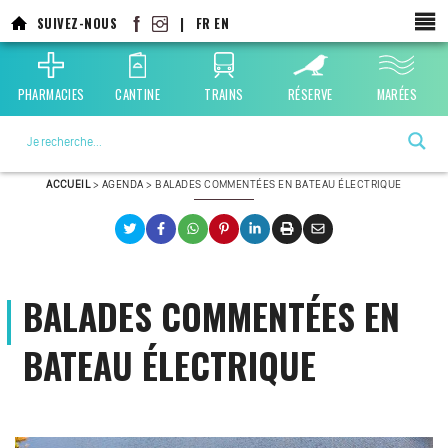
Aller
SUIVEZ-NOUS
|
FR
EN
au
contenu
principal
PHARMACIES
CANTINE
TRAINS
RÉSERVE
MARÉES
La ville choisie par la nature
ACCUEIL
>
AGENDA
>
BALADES COMMENTÉES EN BATEAU ÉLECTRIQUE
BALADES COMMENTÉES EN
BATEAU ÉLECTRIQUE