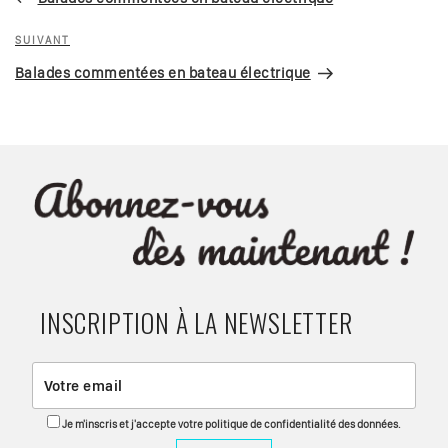
l’article
Article
SUIVANT
suivant
Balades commentées en bateau électrique
INSCRIPTION À LA NEWSLETTER
Je m'inscris et j'accepte votre politique de confidentialité des données.