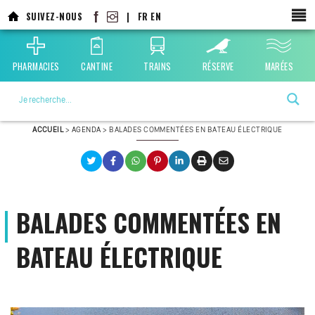
Aller
SUIVEZ-NOUS
|
FR
EN
au
contenu
principal
PHARMACIES
CANTINE
TRAINS
RÉSERVE
MARÉES
La ville choisie par la nature
ACCUEIL
>
AGENDA
>
BALADES COMMENTÉES EN BATEAU ÉLECTRIQUE
BALADES COMMENTÉES EN
BATEAU ÉLECTRIQUE