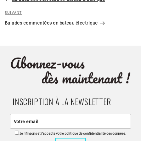
l’article
Article
SUIVANT
suivant
Balades commentées en bateau électrique
INSCRIPTION À LA NEWSLETTER
Je m'inscris et j'accepte votre politique de confidentialité des données.