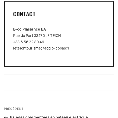
CONTACT
E-co Plaisance BA
Rue du Port 33470 LE TEICH
+33 5 56 22 80 46
leteichtourisme@agglo-cobas.fr
Navigation
Article
PRÉCÉDENT
de
précédent
Balades commentées en bateau électrique