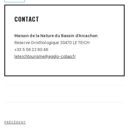
CONTACT
Maison de la Nature du Bassin d'Arcachon
Reserve Ornithologique 33470 LE TEICH
+33 5 56 22 80 46
leteichtourisme@agglo-cobas.fr
Navigation
Article
PRÉCÉDENT
de