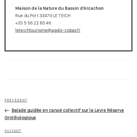
Maison de la Nature du Bassin d'Arcachon
Rue du Port 33470 LE TEICH
+33 5 56 22 80 46
leteichtourisme@agglo-cobas.fr
Navigation
Article
PRÉCÉDENT
de
précédent
Balade guidée en canoë collectif sur la Leyre Réserve
l’article
Ornithologique
Article
SUIVANT