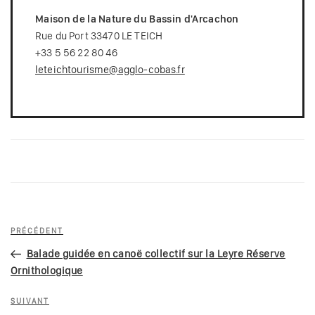
Maison de la Nature du Bassin d'Arcachon
Rue du Port 33470 LE TEICH
+33 5 56 22 80 46
leteichtourisme@agglo-cobas.fr
Navigation
Article
PRÉCÉDENT
de
précédent
Balade guidée en canoë collectif sur la Leyre Réserve
l’article
Ornithologique
Article
SUIVANT