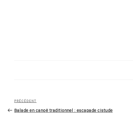
Navigation
Article
PRÉCÉDENT
de
précédent
Balade en canoë traditionnel : escapade cistude
l’article