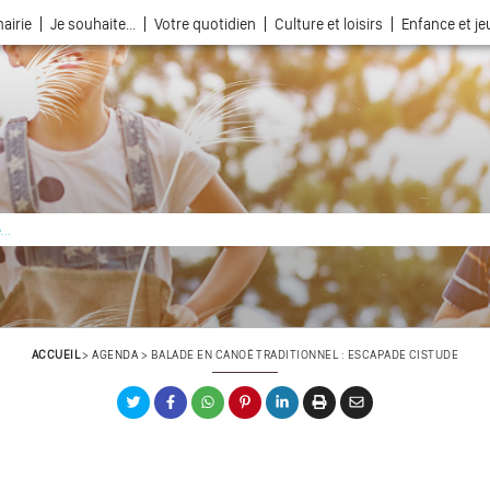
airie
Je souhaite...
Votre quotidien
Culture et loisirs
Enfance et j
La ville choisie par la nature
ACCUEIL
>
AGENDA
>
BALADE EN CANOË TRADITIONNEL : ESCAPADE CISTUDE