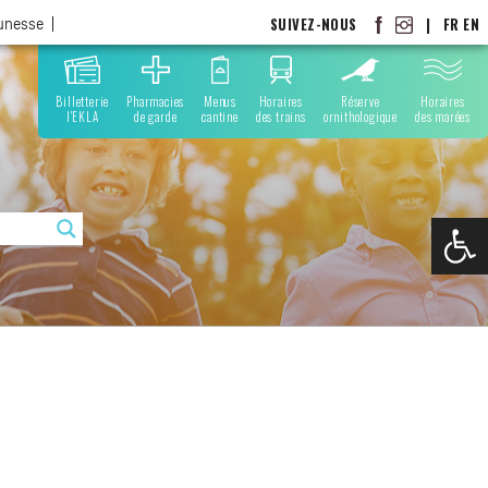
SUIVEZ-NOUS
|
FR
EN
eunesse
Billetterie
Pharmacies
Menus
Horaires
Réserve
Horaires
l'EKLA
de garde
cantine
des trains
ornithologique
des marées
Ouvrir la