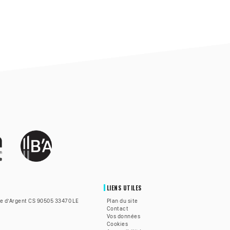
LIENS UTILES
te d’Argent CS 90505 33470 LE
Plan du site
Contact
Vos données
Cookies