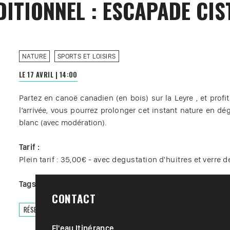
ITIONNEL : ESCAPADE CIS
NATURE
SPORTS ET LOISIRS
LE 17 AVRIL
|
14:00
Partez en canoë canadien (en bois) sur la Leyre , et profi
l’arrivée, vous pourrez prolonger cet instant nature en 
blanc (avec modération).
Tarif :
Plein tarif : 35,00€ - avec degustation d'huitres et verre d
Tags :
#
Loisir nature
#
Sports nautiques
CONTACT
RÉSERVER
Fl'eau Itinérance