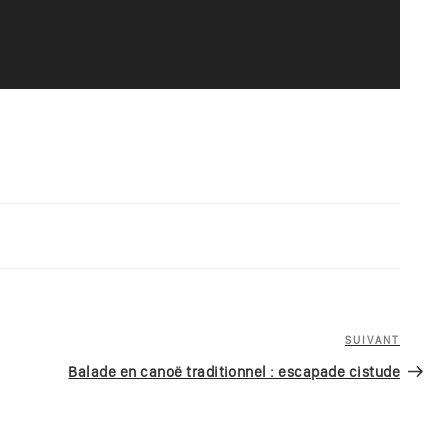
SUIVANT
Article
suivan
Balade en canoë traditionnel : escapade cistude