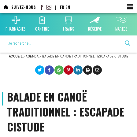
Aller
SUIVEZ-NOUS
|
FR
EN
au
contenu
principal
PHARMACIES
CANTINE
TRAINS
RÉSERVE
MARÉES
La ville choisie par la nature
ACCUEIL
>
AGENDA
>
BALADE EN CANOË TRADITIONNEL : ESCAPADE CISTUDE
BALADE EN CANOË
TRADITIONNEL : ESCAPADE
CISTUDE