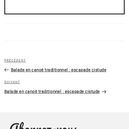
Navigation
Article
PRÉCÉDENT
de
précédent
Balade en canoë traditionnel : escapade cistude
l’article
Article
SUIVANT
suivant
Balade en canoë traditionnel : escapade cistude