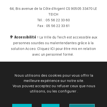
64, Bis avenue de la Côte d’Argent CS 90505 33470 LE
TEICH
Tél. : 05 56 22 33 60
Fax : 05 56 22 33 61
🦻 Accessibilité :
La Ville du Teich est accessible aux
personnes sourdes ou malentendantes grâce à la
solution Acceo. Cliquez
ICI
pour être mis en relation
avec un personnel formé.
Nous utilisons des cookies pour vous offrir la
Plan du site
Contact
Vos données
Cookies
meilleure expérience sur notre site.
Accessibilité
Vous pouvez acceptez ou refuser ceux que nous
utilisons, ou les configurer .
Mentions légales
– Ville du Teich ©2025 –