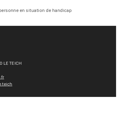
, personne en situation de handicap
70 LE TEICH
fr
.teich