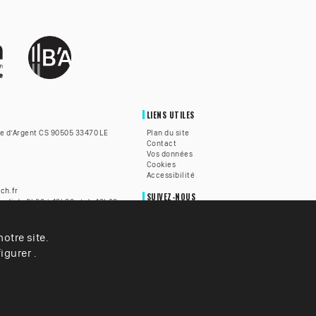
LIENS UTILES
te d’Argent CS 90505 33470 LE
Plan du site
Contact
Vos données
Cookies
Accessibilité
ch.fr
SUIVEZ-NOUS
redi de 8h30 à 12h30 et de 13h30
h30 à 12h.
otre site.
lle du Teich est accessible aux
alentendantes grâce à la
igurer .
z
ICI
pour être mis en relation
é.