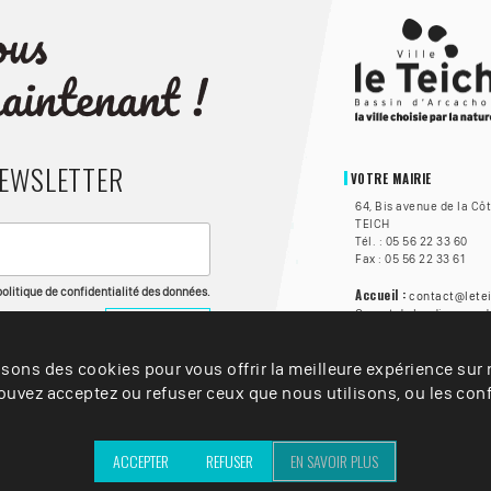
NEWSLETTER
VOTRE MAIRIE
64, Bis avenue de la Cô
TEICH
Tél. : 05 56 22 33 60
Fax : 05 56 22 33 61
 politique de confidentialité des données.
Accueil :
contact@letei
Ouvert du lundi au vend
à 17h, et le samedi de 8
🦻 Accessibilité :
isons des cookies pour vous offrir la meilleure expérience sur n
La Vi
personnes sourdes ou m
uvez acceptez ou refuser ceux que nous utilisons, ou les conf
solution Acceo. Clique
avec un personnel form
ACCEPTER
REFUSER
EN SAVOIR PLUS