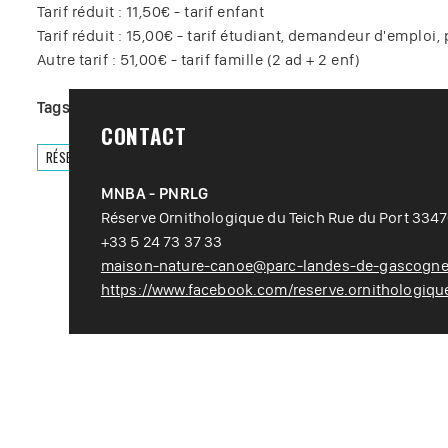
Tarif réduit : 11,50€ - tarif enfant
Tarif réduit : 15,00€ - tarif étudiant, demandeur d'emploi
Autre tarif : 51,00€ - tarif famille (2 ad + 2 enf)
Tags :
#
Animaux
#
Loisir nature
#
Nature
#
Visite
CONTACT
RÉSERVER
MNBA - PNRLG
Réserve Ornithologique du Teich Rue du Port 334
+33 5 24 73 37 33
maison-nature-canoe@parc-landes-de-gascogne.
https://www.facebook.com/reserve.ornithologique