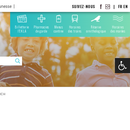
SUIVEZ-NOUS
|
FR
EN
eunesse
Billetterie
Pharmacies
Menus
Horaires
Réserve
Horaires
l'EKLA
de garde
cantine
des trains
ornithologique
des marées
Ouvrir la
EICH