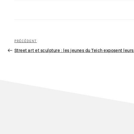
Navigation
Article
PRÉCÉDENT
de
précédent
Street art et sculpture : les jeunes du Teich exposent leurs
l’article