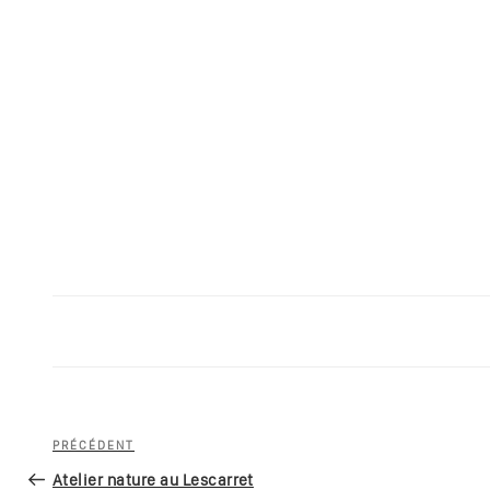
Navigation
Article
PRÉCÉDENT
précédent
Atelier nature au Lescarret