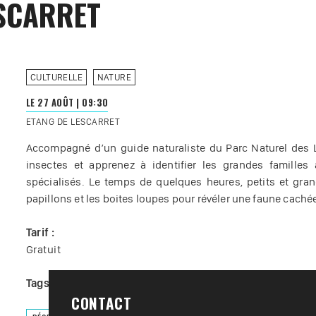
ESCARRET
CULTURELLE
NATURE
LE 27 AOÛT
|
09:30
ETANG DE LESCARRET
Accompagné d’un guide naturaliste du Parc Naturel des
insectes et apprenez à identifier les grandes familles
spécialisés. Le temps de quelques heures, petits et grands 
papillons et les boites loupes pour révéler une faune cachée
Tarif :
Gratuit
Tags :
#
Animaux
#
Loisir nature
#
Nature
CONTACT