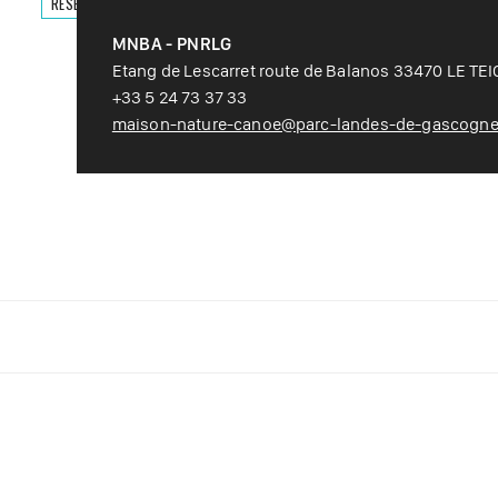
RÉSERVER
MNBA - PNRLG
Etang de Lescarret route de Balanos 33470 LE TE
+33 5 24 73 37 33
maison-nature-canoe@parc-landes-de-gascogne.