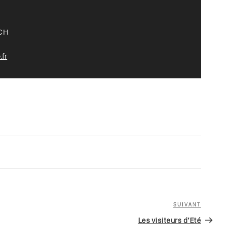
ICH
fr
SUIVANT
Article
suivan
Les visiteurs d’Eté