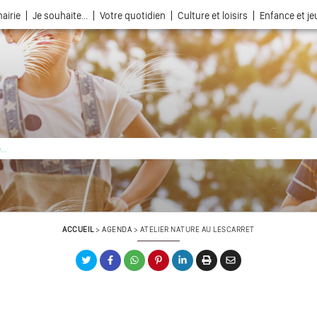
airie
Je souhaite...
Votre quotidien
Culture et loisirs
Enfance et j
La ville choisie par la nature
ACCUEIL
>
AGENDA
>
ATELIER NATURE AU LESCARRET