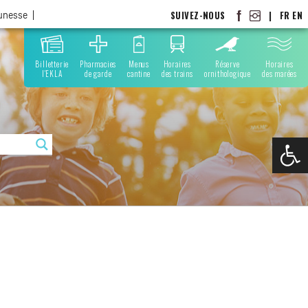
SUIVEZ-NOUS
|
FR
EN
eunesse
Billetterie
Pharmacies
Menus
Horaires
Réserve
Horaires
l'EKLA
de garde
cantine
des trains
ornithologique
des marées
Ouvrir la