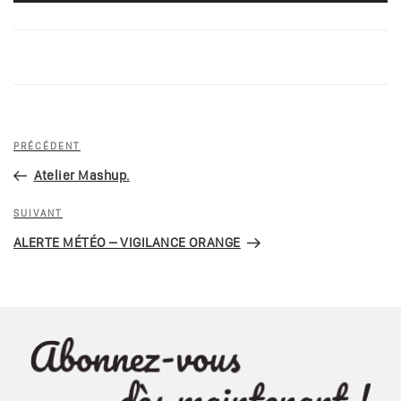
Navigation
Article
PRÉCÉDENT
de
précédent
Atelier Mashup.
l’article
Article
SUIVANT
suivant
ALERTE MÉTÉO – VIGILANCE ORANGE