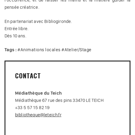
l’occurrence, et de laisser les mains et la matière guider la
pensée créatrice.
En partenariat avec Bibliogironde.
Entrée libre.
Dès 10 ans.
Tags :
#
Animations locales
#
Atelier/Stage
CONTACT
Médiathèque du Teich
Médiathèque 67 rue des pins 33470 LE TEICH
+33 5 57 15 82 19
bibliotheque@leteich.fr