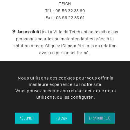
TEICH
Tél. : 05 56 22 33 60
Fax : 05 56 22 33 61
🦻 Accessibilité :
La Ville du Teich est accessible aux
personnes sourdes ou malentendantes grâce à la
solution Acceo. Cliquez
ICI
pour être mis en relation
avec un personnel formé.
Nous utilisons des cookies pour vous offrir la
Plan du site
Contact
Vos données
Cookies
meilleure expérience sur notre site.
Accessibilité
Vous pouvez acceptez ou refuser ceux que nous
utilisons, ou les configurer .
Mentions légales
– Ville du Teich ©2025 –
ACCEPTER
REFUSER
EN SAVOIR PLUS