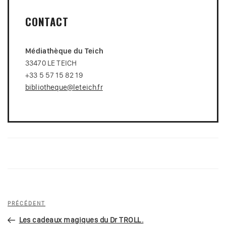
CONTACT
Médiathèque du Teich
33470 LE TEICH
+33 5 57 15 82 19
bibliotheque@leteich.fr
Navigation
Article
PRÉCÉDENT
de
précédent
Les cadeaux magiques du Dr TROLL.