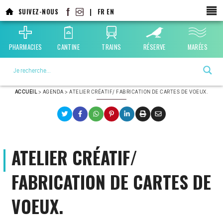
Aller
SUIVEZ-NOUS
|
FR
EN
au
contenu
principal
PHARMACIES
CANTINE
TRAINS
RÉSERVE
MARÉES
La ville choisie par la nature
ACCUEIL
>
AGENDA
>
ATELIER CRÉATIF/ FABRICATION DE CARTES DE VOEUX.
ATELIER CRÉATIF/
FABRICATION DE CARTES DE
VOEUX.