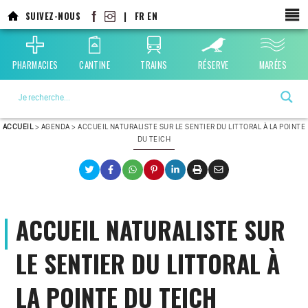
Aller
SUIVEZ-NOUS
|
FR
EN
au
contenu
principal
PHARMACIES
CANTINE
TRAINS
RÉSERVE
MARÉES
La ville choisie par la nature
ACCUEIL
>
AGENDA
>
ACCUEIL NATURALISTE SUR LE SENTIER DU LITTORAL À LA POINTE
DU TEICH
ACCUEIL NATURALISTE SUR
LE SENTIER DU LITTORAL À
LA POINTE DU TEICH