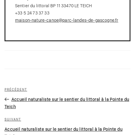
Sentier du littoral BP 11 33470 LE TEICH
+33 5 24 73 37 33
maison-nature-canoe@parc-landes-de-gascogne.fr
Navigation
Article
PRÉCÉDENT
de
précédent
Accueil naturaliste sur le sentier du littoral à la Pointe du
l’article
Teich
Article
SUIVANT
suivant
Accueil naturaliste sur le sentier du littoral à la Pointe du