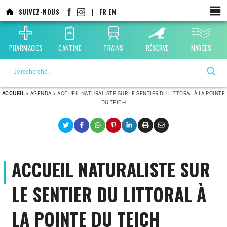
Aller
SUIVEZ-NOUS
|
FR
EN
au
contenu
principal
PHARMACIES
CANTINE
TRAINS
RÉSERVE
MARÉES
La ville choisie par la nature
ACCUEIL
>
AGENDA
>
ACCUEIL NATURALISTE SUR LE SENTIER DU LITTORAL À LA POINTE
DU TEICH
ACCUEIL NATURALISTE SUR
LE SENTIER DU LITTORAL À
LA POINTE DU TEICH