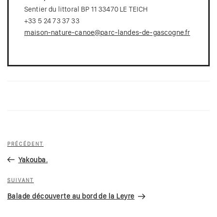
Sentier du littoral BP 11 33470 LE TEICH
+33 5 24 73 37 33
maison-nature-canoe@parc-landes-de-gascogne.fr
Navigation
Article
PRÉCÉDENT
de
précédent
Yakouba.
l’article
Article
SUIVANT
suivant
Balade découverte au bord de la Leyre