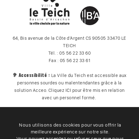
64, Bis avenue de la Côte d’Argent CS 90505 33470 LE
TEICH
Tél. : 05 56 22 33 60
Fax : 05 56 22 33 61
🦻 Accessibilité :
La Ville du Teich est accessible aux
personnes sourdes ou malentendantes grâce à la
solution Acceo. Cliquez
ICI
pour être mis en relation
avec un personnel formé.
Nous utilisons des cookies pour vous offrir la
Plan du site
Contact
Vos données
Cookies
meilleure expérience sur notre site.
Accessibilité
Vous pouvez acceptez ou refuser ceux que nous